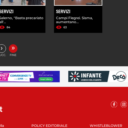
SERVIZI
SERVIZI
Salerno, "Basta precariato
Campi Flegrei. Sisma,
all'...
aumentano...
84
63
»
›
UCC.
FINE
lla
POLICY EDITORIALE
WHISTLEBLOWER