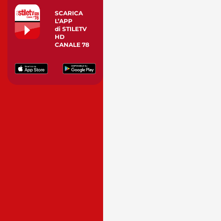
SCARICA
L’APP
di STILETV
HD
CANALE 78