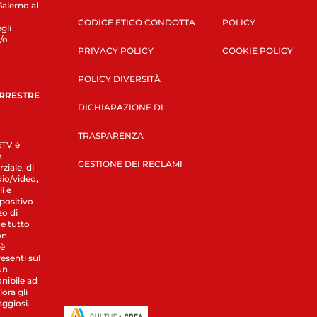
Salerno al
CODICE ETICO CONDOTTA
POLICY
gli
/o
PRIVACY POLICY
COOKIE POLICY
POLICY DIVERSITÀ
ERRESTRE
DICHIARAZIONE DI
TRASPARENZA
LETV è
a
GESTIONE DEI RECLAMI
ziale, di
dio/video,
i e
spositivo
zo di
 e tutto
on
 è
esenti sul
un
nibile ad
ora gli
aggiosi.