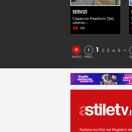
SERVIZI
Capaccio Paestum (Sa),
ulterior...
135
«
‹
1
…
2
3
4
5
INIZIO
PREC.
S
Testata iscritta nel Registro de