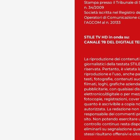
Stampa presso il Tribunale di 
n. 34/2009
Società iscritta nel Registro de
Operatori di Comunicazione c
l’AGCOM al n. 20133
STILE TV HD in onda su:
CANALE 78 DEL DIGITALE T
La riproduzione dei contenuti
giornalistici della testata STI
riservata. Pertanto, è vietata l
riproduzione e l’uso, anche par
testi, fotografie, contenuti au
filmati, loghi, grafiche aziendal
pubblicitarie, con qualsiasi di
elettronico/digitale o per mez
fotocopie, registrazioni, cover
quanto è ascrivibile a copia n
autorizzata. La redazione non
responsabile dei commenti pr
sito. Non potendo esercitare 
controllo continuo resta dispo
eliminarli su segnalazione qual
stessi risultano offensivi e oltr