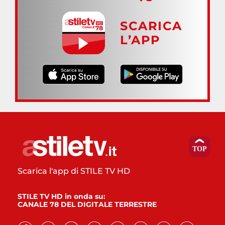
SCARICA
L’APP
Scarica l'app di STILE TV HD
STILE TV HD in onda su:
CANALE 78 DEL DIGITALE TERRESTRE