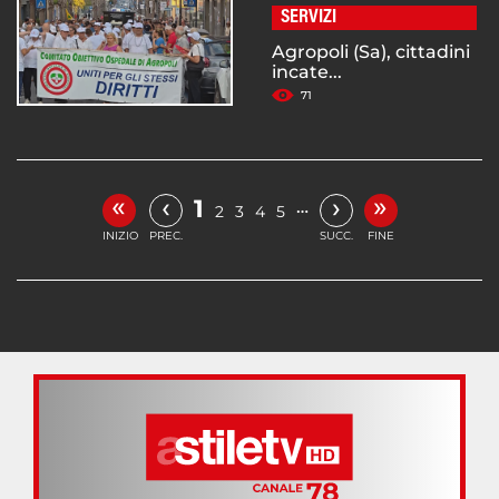
SERVIZI
Agropoli (Sa), cittadini
incate...
71
«
»
‹
›
1
…
2
3
4
5
INIZIO
PREC.
SUCC.
FINE