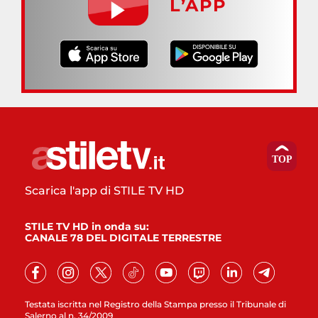
L’APP
Scarica l'app di STILE TV HD
STILE TV HD in onda su:
CANALE 78 DEL DIGITALE TERRESTRE
Testata iscritta nel Registro della Stampa presso il Tribunale di
Salerno al n. 34/2009