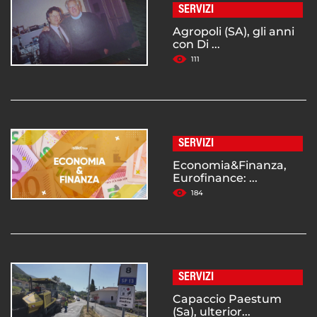
SERVIZI
Agropoli (SA), gli anni
con Di ...
111
SERVIZI
Economia&Finanza,
Eurofinance: ...
184
SERVIZI
Capaccio Paestum
(Sa), ulterior...