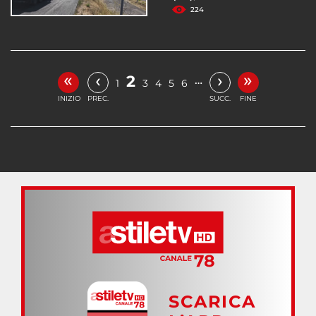
224
«
»
‹
›
2
…
1
3
4
5
6
INIZIO
PREC.
SUCC.
FINE
SCARICA