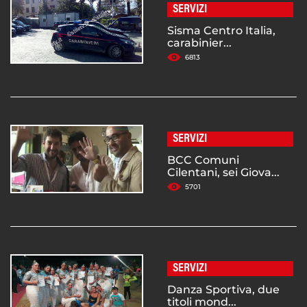
SERVIZI
Sisma Centro Italia,
carabinier...
6813
SERVIZI
BCC Comuni
Cilentani, sei Giova...
5701
SERVIZI
Danza Sportiva, due
titoli mond...