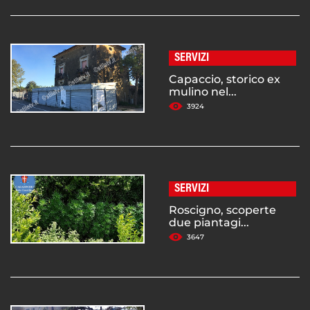
SERVIZI
Capaccio, storico ex
mulino nel...
3924
SERVIZI
Roscigno, scoperte
due piantagi...
3647