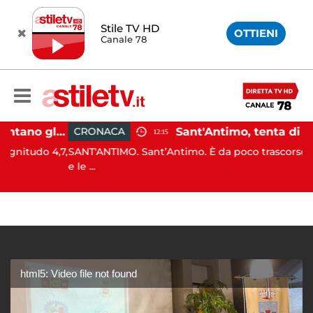
Stile TV HD
OTTIENI
Canale 78
Campi Flegrei, aumentano gli sfollati e infuria lo scontro politico
CRONACA
12:15
do 4,7,
SANT'ANTIMO. Sant’Antimo. È da poco trascorso il pran
e le ...
html5: Video file not found