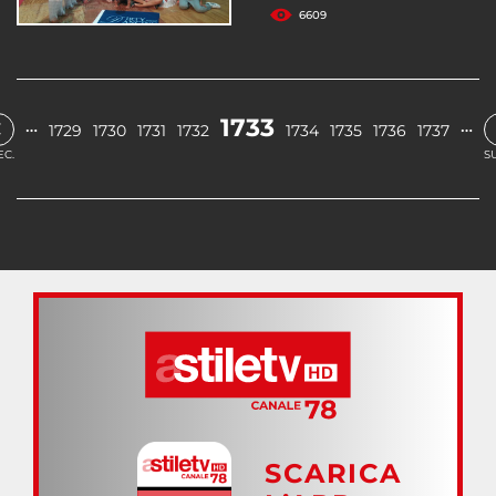
6609
‹
1733
…
…
1729
1730
1731
1732
1734
1735
1736
1737
EC.
S
SCARICA