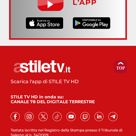
L’APP
Scarica l'app di STILE TV HD
STILE TV HD in onda su:
CANALE 78 DEL DIGITALE TERRESTRE
Testata iscritta nel Registro della Stampa presso il Tribunale di
Salerno al n. 34/2009