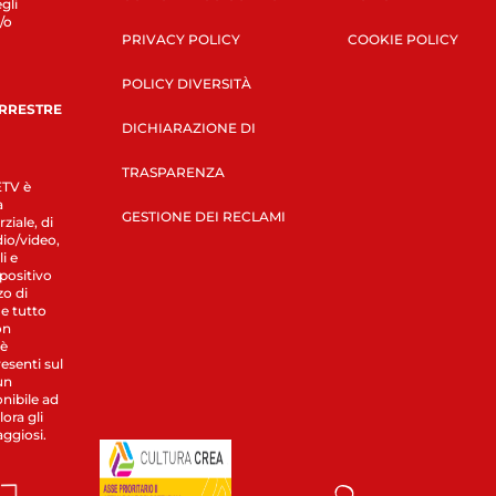
gli
/o
PRIVACY POLICY
COOKIE POLICY
POLICY DIVERSITÀ
ERRESTRE
DICHIARAZIONE DI
TRASPARENZA
LETV è
a
GESTIONE DEI RECLAMI
ziale, di
dio/video,
i e
spositivo
zo di
 e tutto
on
 è
esenti sul
un
nibile ad
ora gli
aggiosi.