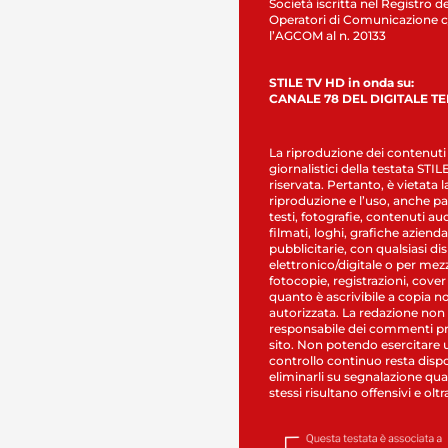
Società iscritta nel Registro de
Operatori di Comunicazione c
l’AGCOM al n. 20133
STILE TV HD in onda su:
CANALE 78 DEL DIGITALE T
La riproduzione dei contenuti
giornalistici della testata STI
riservata. Pertanto, è vietata l
riproduzione e l’uso, anche par
testi, fotografie, contenuti au
filmati, loghi, grafiche aziendal
pubblicitarie, con qualsiasi di
elettronico/digitale o per mez
fotocopie, registrazioni, cover
quanto è ascrivibile a copia n
autorizzata. La redazione non
responsabile dei commenti pr
sito. Non potendo esercitare 
controllo continuo resta dispo
eliminarli su segnalazione qual
stessi risultano offensivi e oltr