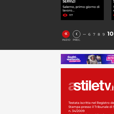
SERVIZI
Salerno, primo giorno di
lavoro...
117
«
‹
10
…
6
7
8
9
INIZIO
PREC.
Testata iscritta nel Registro de
Stampa presso il Tribunale di 
n. 34/2009