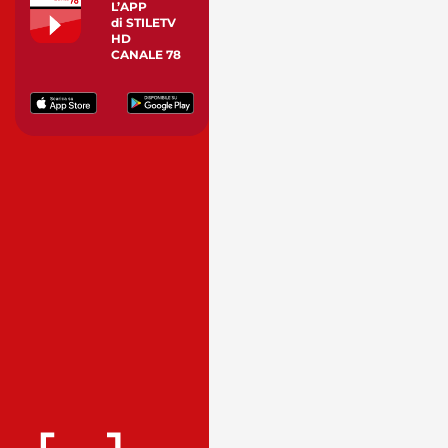
L’APP
di STILETV
HD
CANALE 78