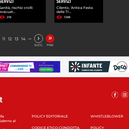
SERVIZI
SERVIZI
Sanità, rischio crolli:
Cilento, 'Antica Festa
evacuat...
della Tr...
218
1288
»
›
…
11
12
13
14
SUCC.
FINE
lla
POLICY EDITORIALE
WHISTLEBLOWER
Salerno al
CODICE ETICO CONDOTTA
POLICY