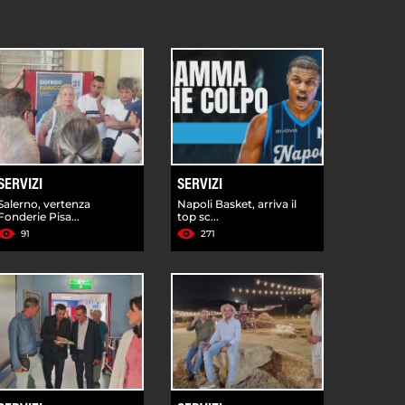
SERVIZI
SERVIZI
Salerno, vertenza
Napoli Basket, arriva il
Fonderie Pisa...
top sc...
91
271