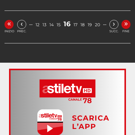
«
»
‹
›
16
…
…
12
13
14
15
17
18
19
20
INIZIO
PREC.
SUCC.
FINE
SCARICA
L’APP