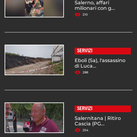
Salerno, affari
milionari con g...
210
SERVIZI
Eboli (Sa), l'assassino
di Luca...
288
SERVIZI
Salernitana | Ritiro
Cascia (PG...
254