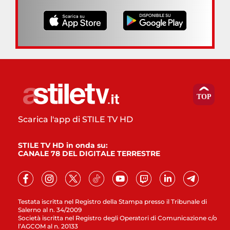
Scarica l'app di STILE TV HD
STILE TV HD in onda su:
CANALE 78 DEL DIGITALE TERRESTRE
Testata iscritta nel Registro della Stampa presso il Tribunale di
Salerno al n. 34/2009
Società iscritta nel Registro degli Operatori di Comunicazione c/o
l’AGCOM al n. 20133