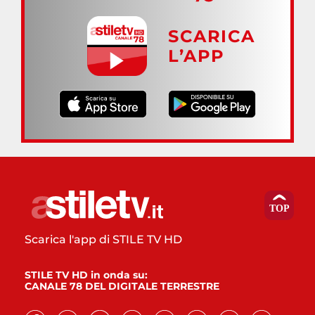
SCARICA
L’APP
Scarica l'app di STILE TV HD
STILE TV HD in onda su:
CANALE 78 DEL DIGITALE TERRESTRE