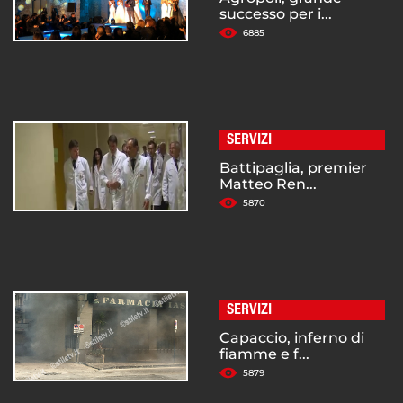
successo per i...
6885
SERVIZI
Battipaglia, premier
Matteo Ren...
5870
SERVIZI
Capaccio, inferno di
fiamme e f...
5879