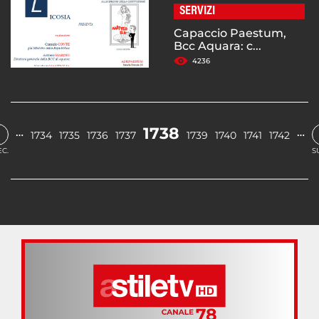
SERVIZI
Capaccio Paestum,
Bcc Aquara: c...
4236
‹
1738
…
…
1734
1735
1736
1737
1739
1740
1741
1742
C.
S