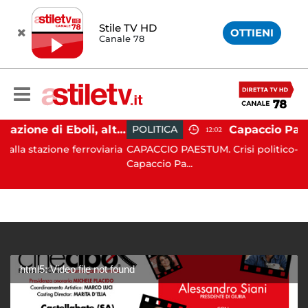
Stile TV HD
OTTIENI
Canale 78
Caos alla stazione di Eboli, alterco a bordo: malore per la capotreno e Intercity per Taranto fermo per ore
POLITICA
12:02
ione ferroviaria
CAPACCIO PAESTUM. Crisi politico-amministrat
Capaccio Pa...
html5: Video file not found