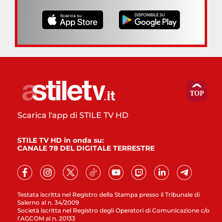
Scarica l'app di STILE TV HD
STILE TV HD in onda su:
CANALE 78 DEL DIGITALE TERRESTRE
Testata iscritta nel Registro della Stampa presso il Tribunale di
Salerno al n. 34/2009
Società iscritta nel Registro degli Operatori di Comunicazione c/o
l’AGCOM al n. 20133