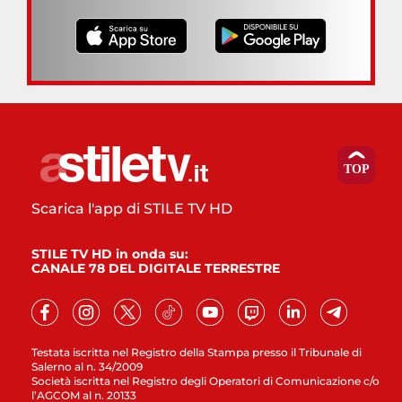
Scarica l'app di STILE TV HD
STILE TV HD in onda su:
CANALE 78 DEL DIGITALE TERRESTRE
Testata iscritta nel Registro della Stampa presso il Tribunale di
Salerno al n. 34/2009
Società iscritta nel Registro degli Operatori di Comunicazione c/o
l’AGCOM al n. 20133