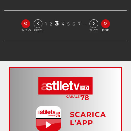
«
»
‹
›
3
…
1
2
4
5
6
7
INIZIO
PREC.
SUCC.
FINE
SCARICA
L’APP