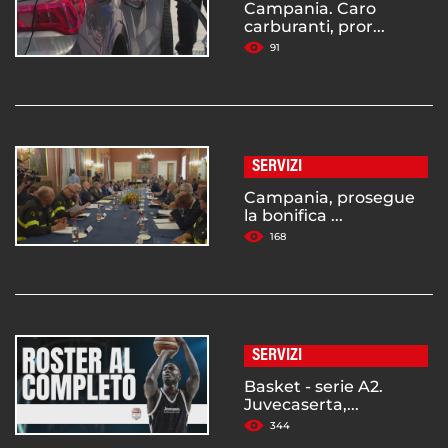
Campania. Caro
carburanti, pror...
91
SERVIZI
Campania, prosegue
la bonifica ...
168
SERVIZI
Basket - serie A2.
Juvecaserta,...
344