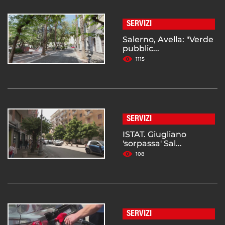
SERVIZI
Salerno, Avella: "Verde
pubblic...
1115
SERVIZI
ISTAT. Giugliano
'sorpassa' Sal...
108
SERVIZI