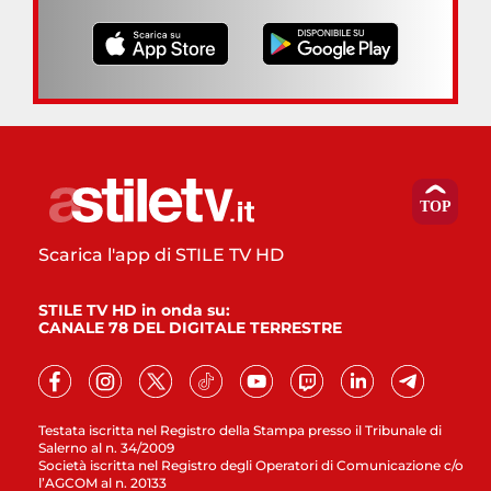
Scarica l'app di STILE TV HD
STILE TV HD in onda su:
CANALE 78 DEL DIGITALE TERRESTRE
Testata iscritta nel Registro della Stampa presso il Tribunale di
Salerno al n. 34/2009
Società iscritta nel Registro degli Operatori di Comunicazione c/o
l’AGCOM al n. 20133