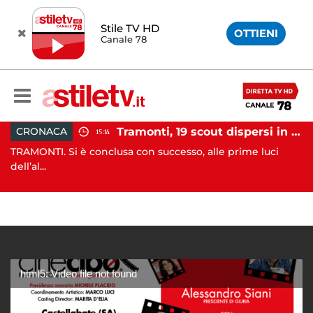
Stile TV HD
OTTIENI
Canale 78
Incidente agricolo nel Cilento: trattore si ribalta, muore 71enne
Tramonti, 19 scout dispersi in montagna salvati dai vigili del fuoco
CRONACA
15:14
TRAMONTI. Si è conclusa con successo, alle prime luci
SA
dell’al...
di 
html5: Video file not found