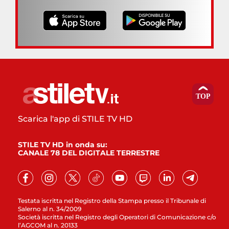
Scarica l'app di STILE TV HD
STILE TV HD in onda su:
CANALE 78 DEL DIGITALE TERRESTRE
Testata iscritta nel Registro della Stampa presso il Tribunale di
Salerno al n. 34/2009
Società iscritta nel Registro degli Operatori di Comunicazione c/o
l’AGCOM al n. 20133