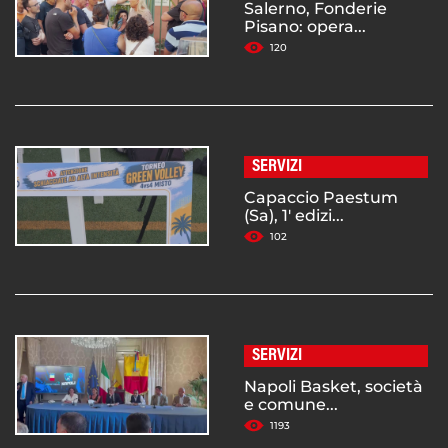
Salerno, Fonderie
Pisano: opera...
120
SERVIZI
Capaccio Paestum
(Sa), 1' edizi...
102
SERVIZI
Napoli Basket, società
e comune...
1193