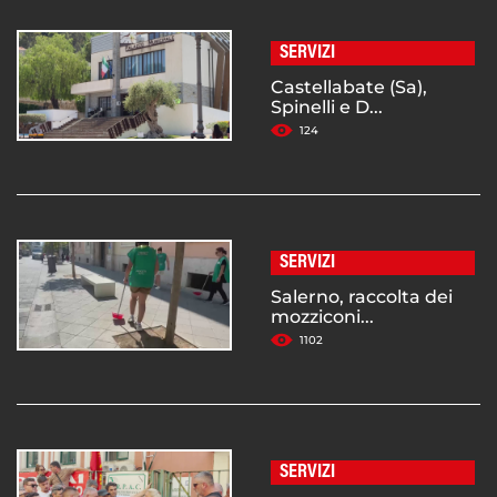
SERVIZI
Castellabate (Sa),
Spinelli e D...
124
SERVIZI
Salerno, raccolta dei
mozziconi...
1102
SERVIZI