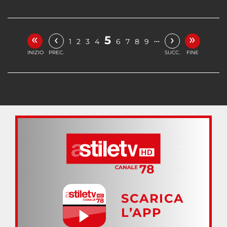
«
»
‹
›
5
…
1
2
3
4
6
7
8
9
INIZIO
PREC.
SUCC.
FINE
SCARICA
L’APP