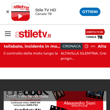
Stile TV HD
OTTIENI
Canale 78
Castellabate, incidente in moto: 27enne in ospedale
CRONACA
18:11
 della moto lungo la
ALTAVILLA SILENTINA. Grave incidente in
progn...
html5: Video file not found