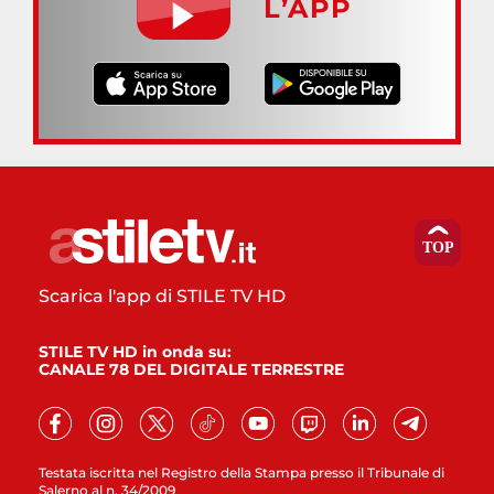
L’APP
Scarica l'app di STILE TV HD
STILE TV HD in onda su:
CANALE 78 DEL DIGITALE TERRESTRE
Testata iscritta nel Registro della Stampa presso il Tribunale di
Salerno al n. 34/2009