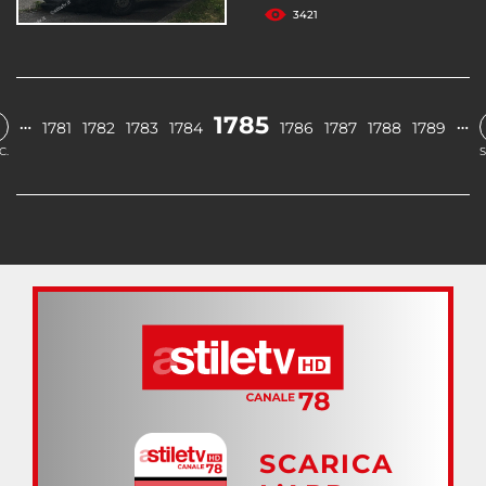
3421
1785
…
…
1781
1782
1783
1784
1786
1787
1788
1789
C.
S
SCARICA