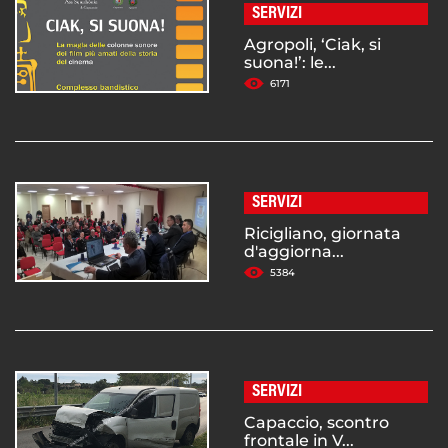
SERVIZI
Agropoli, ‘Ciak, si
suona!’: le...
6171
SERVIZI
Ricigliano, giornata
d'aggiorna...
5384
SERVIZI
Capaccio, scontro
frontale in V...