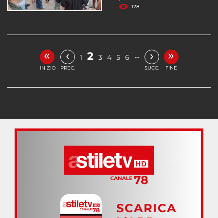
128
«
»
‹
›
2
…
1
3
4
5
6
INIZIO
PREC.
SUCC.
FINE
SCARICA