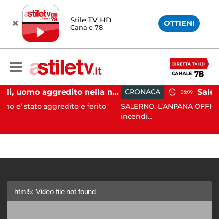
Stile TV HD
OTTIENI
Canale 78
Eboli, uomo aggredito nella notte: indagini in corso
CRONACA
08:09
aggredito e ferito
SALERNO. L’ANPANA OFFICIAL ODV ha seg
incendi...
html5: Video file not found