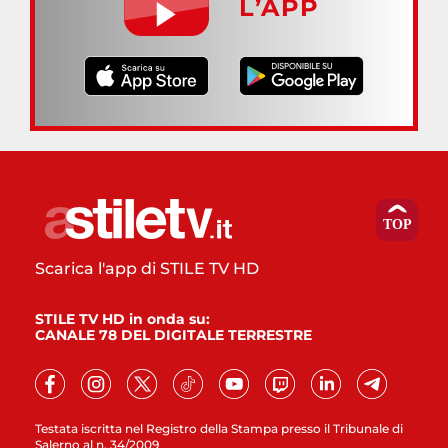
L’APP
Scarica l'app di STILE TV HD
STILE TV HD in onda su:
CANALE 78 DEL DIGITALE TERRESTRE
Testata iscritta nel Registro della Stampa presso il Tribunale di
Salerno al n. 34/2009