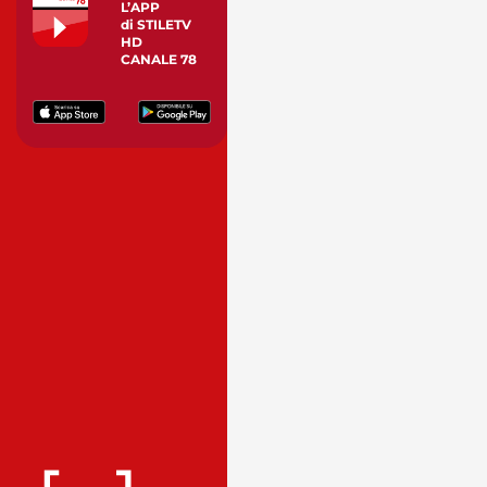
L’APP
di STILETV
HD
CANALE 78