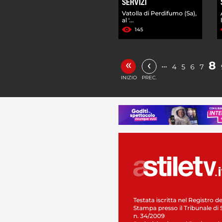
SERVIZI
Vatolla di Perdifumo (Sa),
al '...
145
«
‹
8
…
4
5
6
7
INIZIO
PREC.
Testata iscritta nel Registro de
Stampa presso il Tribunale di 
n. 34/2009