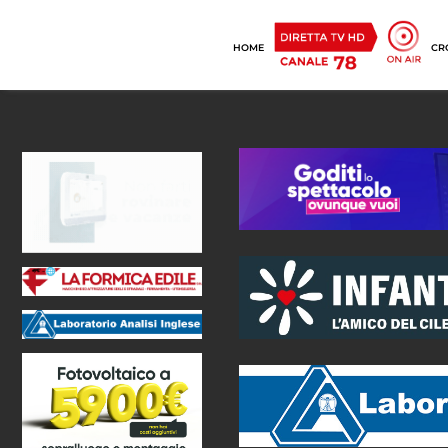
HOME
CR