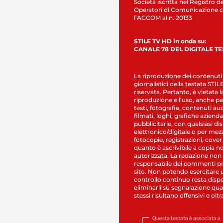
Società iscritta nel Registro de
Operatori di Comunicazione c
l’AGCOM al n. 20133
STILE TV HD in onda su:
CANALE 78 DEL DIGITALE T
La riproduzione dei contenuti
giornalistici della testata STI
riservata. Pertanto, è vietata l
riproduzione e l’uso, anche par
testi, fotografie, contenuti au
filmati, loghi, grafiche aziendal
pubblicitarie, con qualsiasi di
elettronico/digitale o per mez
fotocopie, registrazioni, cover
quanto è ascrivibile a copia n
autorizzata. La redazione non
responsabile dei commenti pr
sito. Non potendo esercitare 
controllo continuo resta dispo
eliminarli su segnalazione qual
stessi risultano offensivi e oltr