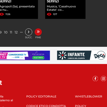
SERVIZI
SERVIZI
Agropoli (Sa), presentata
Musica, 'Casalnuovo
la nu...
Estate': co...
1126
107
»
›
…
9
10
11
12
SUCC.
FINE
lla
POLICY EDITORIALE
WHISTLEBLOWER
Salerno al
CODICE ETICO CONDOTTA
POLICY