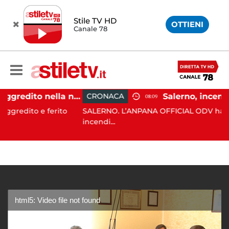
Stile TV HD
OTTIENI
Canale 78
Eboli, uomo aggredito nella notte: indagini in corso
CRONACA
08:09
 e ferito
SALERNO. L’ANPANA OFFICIAL ODV ha segnalato a
incendi...
html5: Video file not found