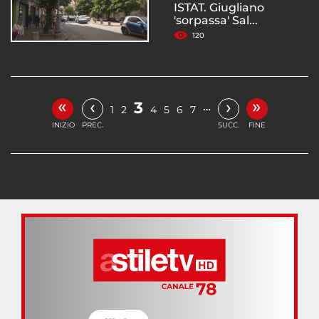
ISTAT. Giugliano
'sorpassa' Sal...
120
«
»
‹
›
3
…
1
2
4
5
6
7
INIZIO
PREC.
SUCC.
FINE