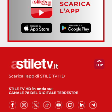
SCARICA
L’APP
Scarica l'app di STILE TV HD
STILE TV HD in onda su:
CANALE 78 DEL DIGITALE TERRESTRE