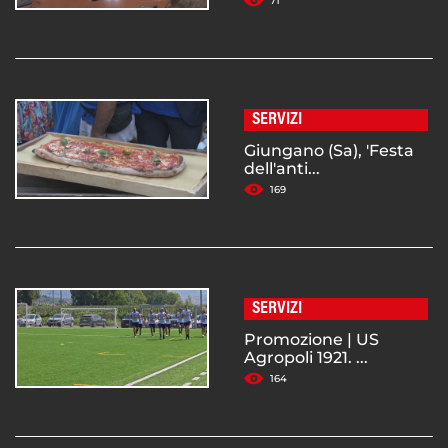
71
SERVIZI
Giungano (Sa), 'Festa
dell'anti...
169
SERVIZI
Promozione | US
Agropoli 1921. ...
164