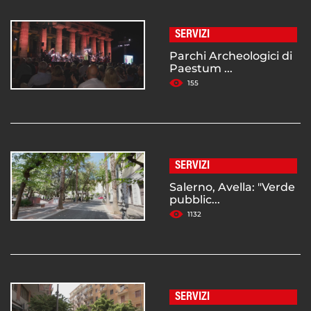
SERVIZI
Parchi Archeologici di
Paestum ...
155
SERVIZI
Salerno, Avella: "Verde
pubblic...
1132
SERVIZI