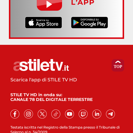
L’APP
Scarica l'app di STILE TV HD
STILE TV HD in onda su:
CANALE 78 DEL DIGITALE TERRESTRE
Testata iscritta nel Registro della Stampa presso il Tribunale di
Salerno al n. 34/2009