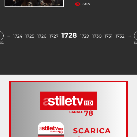
6497
‹
1728
…
…
1724
1725
1726
1727
1729
1730
1731
1732
C.
S
SCARICA