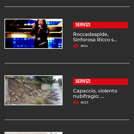
SERVIZI
Roccadaspide,
Sinforosa Ricco s...
8104
SERVIZI
Capaccio, violento
nubifragio: ...
8023