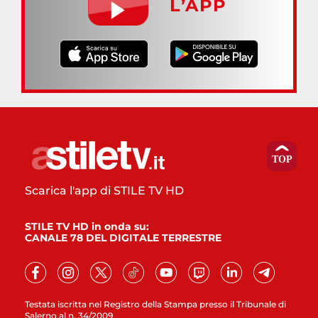
L’APP
Scarica l'app di STILE TV HD
STILE TV HD in onda su:
CANALE 78 DEL DIGITALE TERRESTRE
Testata iscritta nel Registro della Stampa presso il Tribunale di
Salerno al n. 34/2009