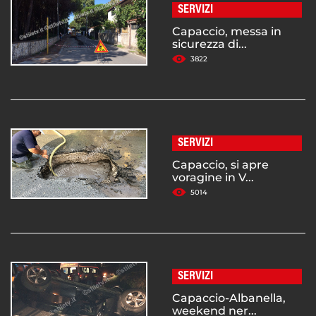
SERVIZI
Capaccio, messa in
sicurezza di...
3822
SERVIZI
Capaccio, si apre
voragine in V...
5014
SERVIZI
Capaccio-Albanella,
weekend ner...