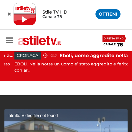
Stile TV HD
OTTIENI
Canale 78
Pontecagnano, incidente in autostrada: 5 giovani feriti
Eboli, uomo aggredito nella notte: indagini in corso
CRONACA
08:13
to
EBOLI. Nella notte un uomo e’ stato aggredito e ferito
con ar...
html5: Video file not found