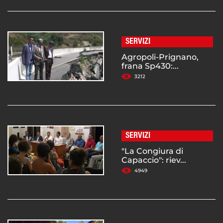
SERVIZI
Agropoli-Prignano,
frana Sp430:...
3212
SERVIZI
"La Congiura di
Capaccio": riev...
4949