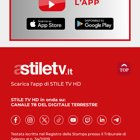
L’APP
Scarica l'app di STILE TV HD
STILE TV HD in onda su:
CANALE 78 DEL DIGITALE TERRESTRE
Testata iscritta nel Registro della Stampa presso il Tribunale di
Salerno al n. 34/2009