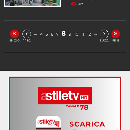
317
«
»
‹
›
8
…
…
4
5
6
7
9
10
11
12
INIZIO
PREC.
SUCC.
FINE
SCARICA