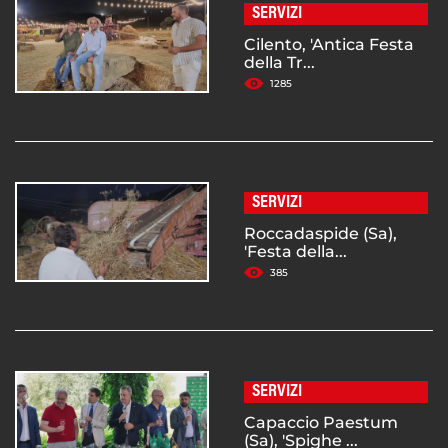
SERVIZI
Cilento, 'Antica Festa
della Tr...
1285
SERVIZI
Roccadaspide (Sa),
'Festa della...
385
SERVIZI
Capaccio Paestum
(Sa), 'Spighe ...