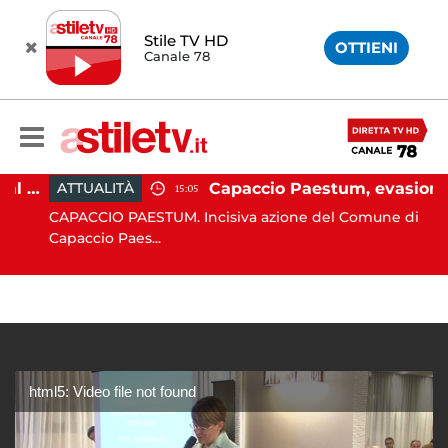
Stile TV HD
OTTIENI
Canale 78
Paestum, Codacons scrive al ministro Giuli: "Rilanciare scavi dell'Anfiteatro nell'area archeologica"
Capaccio Paestum, evasione tassa di soggiorno: scoperte 49 strutture fantasma, elevate 132 sanzioni
ATTUALITÀ
15:05
CAPACCIO PAESTUM. Incisiva azione del Comune di
Capaccio Paes...
html5: Video file not found