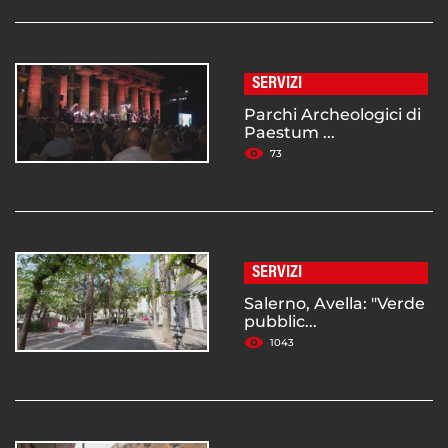
SERVIZI
Parchi Archeologici di
Paestum ...
73
SERVIZI
Salerno, Avella: "Verde
pubblic...
1043