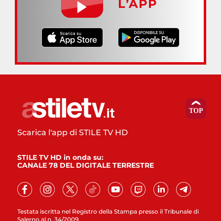
L’APP
Scarica l'app di STILE TV HD
STILE TV HD in onda su:
CANALE 78 DEL DIGITALE TERRESTRE
Testata iscritta nel Registro della Stampa presso il Tribunale di
Salerno al n. 34/2009