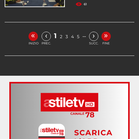
61
«
»
‹
›
1
…
2
3
4
5
INIZIO
PREC.
SUCC.
FINE
SCARICA