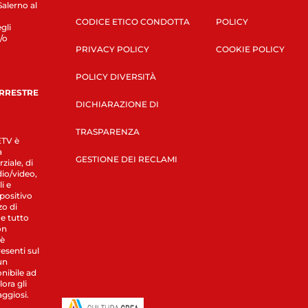
Salerno al
CODICE ETICO CONDOTTA
POLICY
gli
/o
PRIVACY POLICY
COOKIE POLICY
POLICY DIVERSITÀ
ERRESTRE
DICHIARAZIONE DI
TRASPARENZA
LETV è
a
GESTIONE DEI RECLAMI
ziale, di
dio/video,
i e
spositivo
zo di
 e tutto
on
 è
esenti sul
un
nibile ad
ora gli
aggiosi.