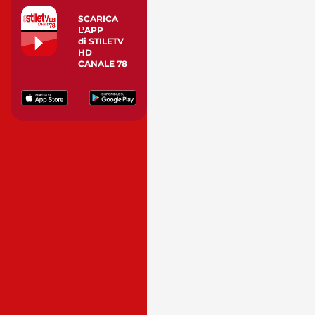
SCARICA
L’APP
di STILETV
HD
CANALE 78