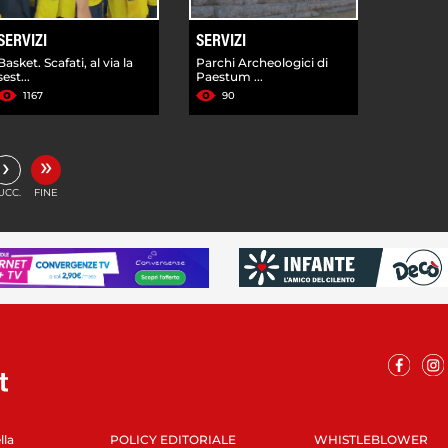
SERVIZI
SERVIZI
Basket. Scafati, al via la
Parchi Archeologici di
sest...
Paestum ...
1167
90
»
›
UCC.
FINE
lla
POLICY EDITORIALE
WHISTLEBLOWER