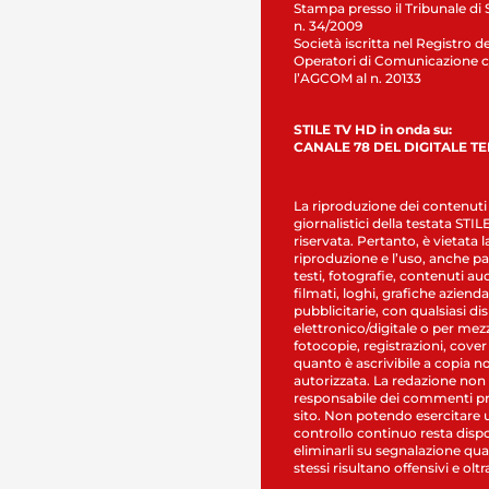
Stampa presso il Tribunale di 
n. 34/2009
Società iscritta nel Registro de
Operatori di Comunicazione c
l’AGCOM al n. 20133
STILE TV HD in onda su:
CANALE 78 DEL DIGITALE T
La riproduzione dei contenuti
giornalistici della testata STI
riservata. Pertanto, è vietata l
riproduzione e l’uso, anche par
testi, fotografie, contenuti au
filmati, loghi, grafiche aziendal
pubblicitarie, con qualsiasi di
elettronico/digitale o per mez
fotocopie, registrazioni, cover
quanto è ascrivibile a copia n
autorizzata. La redazione non
responsabile dei commenti pr
sito. Non potendo esercitare 
controllo continuo resta dispo
eliminarli su segnalazione qual
stessi risultano offensivi e oltr