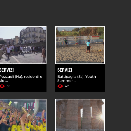
SERVIZI
SERVIZI
Pozzuoli (Na), residenti e
Battipaglia (Sa), Youth
sfol...
Summer ...
35
47