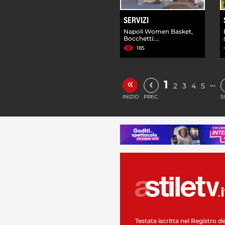
SERVIZI
Napoli Women Basket,
Bocchetti:...
185
«
‹
1
…
2
3
4
5
INIZIO
PREC.
S
Testata iscritta nel Registro de