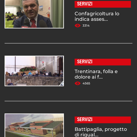
SERVIZI
Confagricoltura lo
indica asses...
3314
SERVIZI
Trentinara, folla e
dolore ai f...
4565
SERVIZI
Battipaglia, progetto
di riqual...