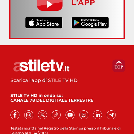
L’APP
Scarica l'app di STILE TV HD
STILE TV HD in onda su:
CANALE 78 DEL DIGITALE TERRESTRE
Testata iscritta nel Registro della Stampa presso il Tribunale di
Salerno al n. 34/2009