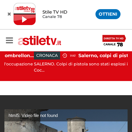
Stile TV HD
OTTIENI
Canale 78
Capaccio Paestum, ombrellone selvaggio: blitz della Municipale, sgomberate tutte le spiagge libere
CRONACA
16:43
upazione
SALERNO. Colpi di pistola sono stati esplosi in via Ro
Coc...
html5: Video file not found