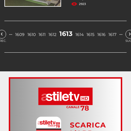
2923
‹
›
1613
…
…
1609
1610
1611
1612
1614
1615
1616
1617
REC.
SUC
SCARICA