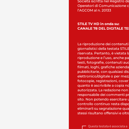
Società iscritta nel Registro de
Operatori di Comunicazione c
l’AGCOM al n. 20133
STILE TV HD in onda su:
CANALE 78 DEL DIGITALE T
La riproduzione dei contenuti
giornalistici della testata STI
riservata. Pertanto, è vietata l
riproduzione e l’uso, anche par
testi, fotografie, contenuti au
filmati, loghi, grafiche aziendal
pubblicitarie, con qualsiasi di
elettronico/digitale o per mez
fotocopie, registrazioni, cover
quanto è ascrivibile a copia n
autorizzata. La redazione non
responsabile dei commenti pr
sito. Non potendo esercitare 
controllo continuo resta dispo
eliminarli su segnalazione qual
stessi risultano offensivi e oltr