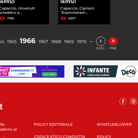
SERVIZI
SERVIZI
Capaccio, rinvenuti
Capaccio, Cipriani:
scheletro e...
"Esaminerem...
7189
6937
»
›
1966
…
64
1965
1967
1968
1969
1970
SUCC.
FINE
lla
POLICY EDITORIALE
WHISTLEBLOWER
Salerno al
CODICE ETICO CONDOTTA
POLICY