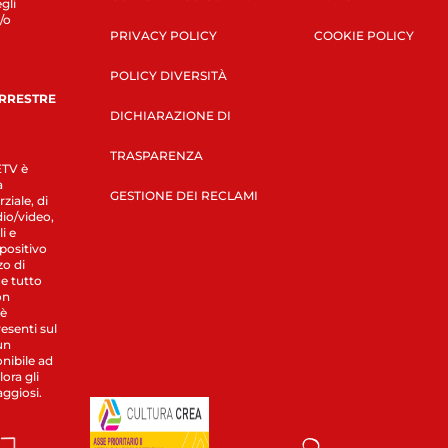
gli
/o
PRIVACY POLICY
COOKIE POLICY
POLICY DIVERSITÀ
ERRESTRE
DICHIARAZIONE DI
TRASPARENZA
LETV è
a
GESTIONE DEI RECLAMI
ziale, di
dio/video,
i e
spositivo
zo di
 e tutto
on
 è
esenti sul
un
nibile ad
ora gli
aggiosi.