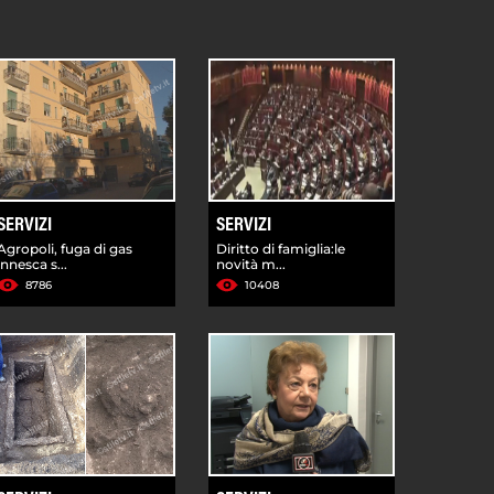
SERVIZI
SERVIZI
Agropoli, fuga di gas
Diritto di famiglia:le
innesca s...
novità m...
8786
10408