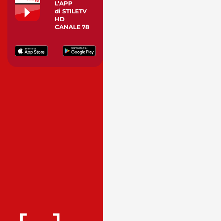
L’APP
di STILETV
HD
CANALE 78