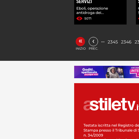
SERVIZI
Eboli, operazione
antidroga dei...
5071
«
‹
…
2345
2346
2
INIZIO
PREC.
Testata iscritta nel Registro de
Stampa presso il Tribunale di 
n. 34/2009