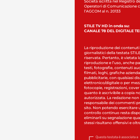
Società iscritta nel Registro de
Operatori di Comunicazione c
l’AGCOM al n. 20133
STILE TV HD in onda su:
CANALE 78 DEL DIGITALE T
La riproduzione dei contenuti
giornalistici della testata STI
riservata. Pertanto, è vietata l
riproduzione e l’uso, anche par
testi, fotografie, contenuti au
filmati, loghi, grafiche aziendal
pubblicitarie, con qualsiasi di
elettronico/digitale o per mez
fotocopie, registrazioni, cover
quanto è ascrivibile a copia n
autorizzata. La redazione non
responsabile dei commenti pr
sito. Non potendo esercitare 
controllo continuo resta dispo
eliminarli su segnalazione qual
stessi risultano offensivi e oltr