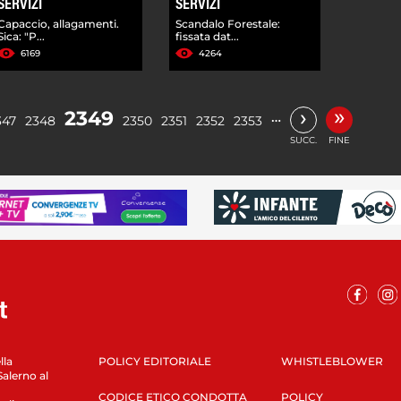
SERVIZI
SERVIZI
Capaccio, allagamenti.
Scandalo Forestale:
Sica: "P...
fissata dat...
6169
4264
»
›
2349
…
347
2348
2350
2351
2352
2353
SUCC.
FINE
lla
POLICY EDITORIALE
WHISTLEBLOWER
Salerno al
CODICE ETICO CONDOTTA
POLICY