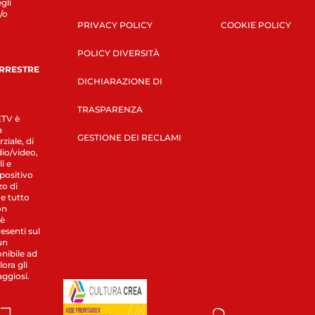
gli
/o
PRIVACY POLICY
COOKIE POLICY
POLICY DIVERSITÀ
ERRESTRE
DICHIARAZIONE DI
TRASPARENZA
LETV è
a
GESTIONE DEI RECLAMI
ziale, di
dio/video,
i e
spositivo
zo di
 e tutto
on
 è
esenti sul
un
nibile ad
ora gli
aggiosi.