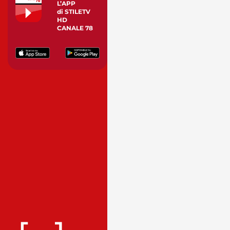
L’APP
di STILETV
HD
CANALE 78