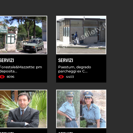
SERVIZI
SERVIZI
Forestale&Mazzette: pm
Paestum, degrado
deposita...
parcheggi ex C...
8096
4403