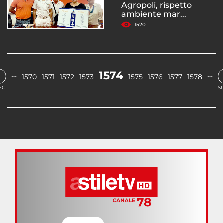
Agropoli, rispetto
ambiente mar...
1520
‹
1574
…
…
1570
1571
1572
1573
1575
1576
1577
1578
EC.
S