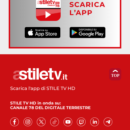
SCARICA
L’APP
Scarica l'app di STILE TV HD
STILE TV HD in onda su:
CANALE 78 DEL DIGITALE TERRESTRE