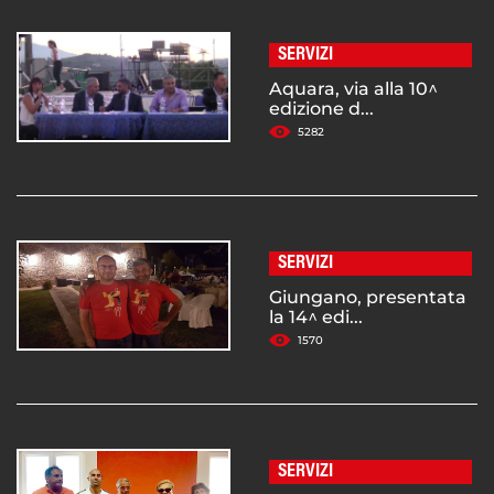
SERVIZI
Aquara, via alla 10^
edizione d...
5282
SERVIZI
Giungano, presentata
la 14^ edi...
1570
SERVIZI