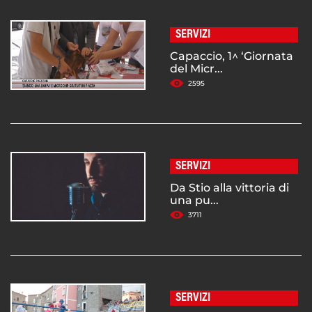
SERVIZI
Capaccio, 1^ ‘Giornata
del Micr...
2595
SERVIZI
Da Stio alla vittoria di
una pu...
3711
SERVIZI