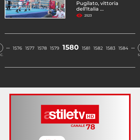
Pugilato, vittoria
dell'Italia ...
2523
1580
…
…
1576
1577
1578
1579
1581
1582
1583
1584
C.
S