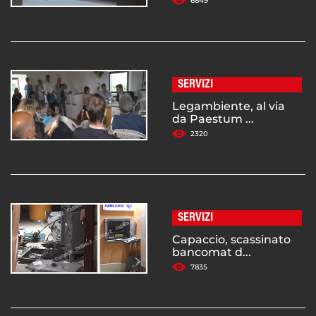
6849
SERVIZI
Legambiente, al via
da Paestum ...
2320
SERVIZI
Capaccio, scassinato
bancomat d...
7835