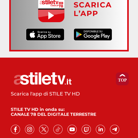
SCARICA
L’APP
Scarica l'app di STILE TV HD
STILE TV HD in onda su:
CANALE 78 DEL DIGITALE TERRESTRE