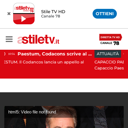
Stile TV HD
OTTIENI
Canale 78
Paestum, Codacons scrive al ministro Giuli: "Rilanciare scavi dell'Anfiteatro nell'area archeologica"
ATTUALITÀ
15:05
os lancia un appello al
CAPACCIO PAESTUM. Incisiva azi
Capaccio Paes...
html5: Video file not found