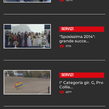
12275
SERVIZI
"Sposissima 2014":
grande succe...
5719
SERVIZI
I° Categoria gir. G, Pro
Collia...
6377