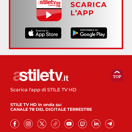
SCARICA
L’APP
Scarica l'app di STILE TV HD
STILE TV HD in onda su:
CANALE 78 DEL DIGITALE TERRESTRE