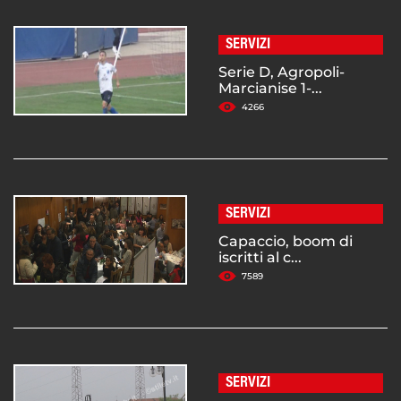
SERVIZI
Serie D, Agropoli-
Marcianise 1-...
4266
SERVIZI
Capaccio, boom di
iscritti al c...
7589
SERVIZI