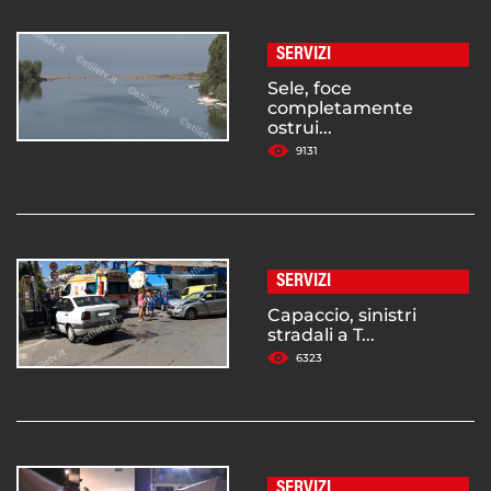
SERVIZI
Sele, foce
completamente
ostrui...
9131
SERVIZI
Capaccio, sinistri
stradali a T...
6323
SERVIZI