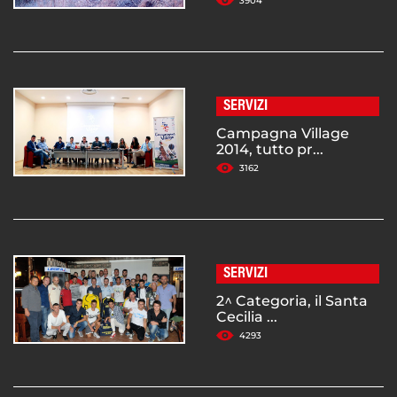
3904
SERVIZI
Campagna Village
2014, tutto pr...
3162
SERVIZI
2^ Categoria, il Santa
Cecilia ...
4293