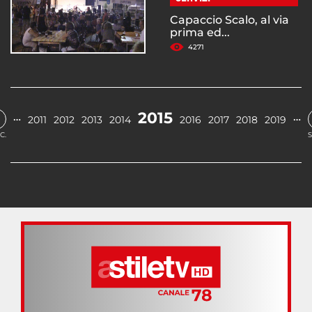
Capaccio Scalo, al via
prima ed...
4271
2015
…
…
2011
2012
2013
2014
2016
2017
2018
2019
C.
S