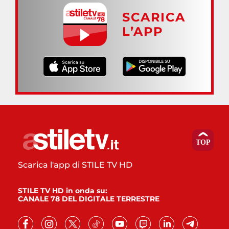
SCARICA
L’APP
Scarica l'app di STILE TV HD
STILE TV HD in onda su:
CANALE 78 DEL DIGITALE TERRESTRE