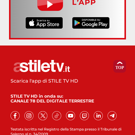
L’APP
Scarica l'app di STILE TV HD
STILE TV HD in onda su:
CANALE 78 DEL DIGITALE TERRESTRE
Testata iscritta nel Registro della Stampa presso il Tribunale di
Salerno al n. 34/2009