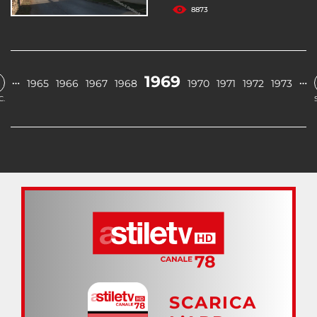
8873
1969
…
…
1965
1966
1967
1968
1970
1971
1972
1973
C.
SCARICA