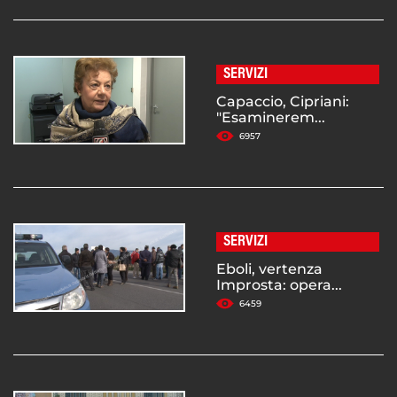
SERVIZI
Capaccio, Cipriani:
"Esaminerem...
6957
SERVIZI
Eboli, vertenza
Improsta: opera...
6459