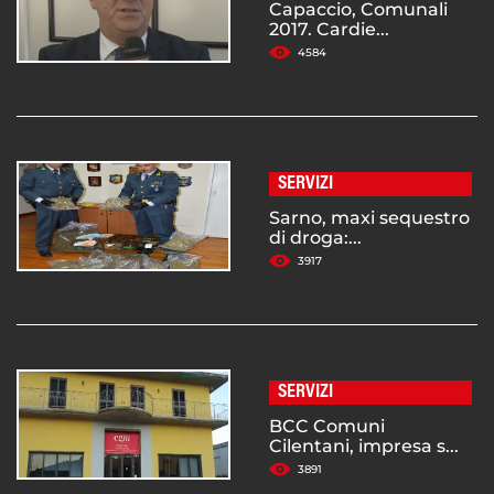
Capaccio, Comunali
2017. Cardie...
4584
SERVIZI
Sarno, maxi sequestro
di droga:...
3917
SERVIZI
BCC Comuni
Cilentani, impresa s...
3891