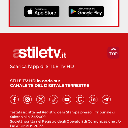
Scarica l'app di STILE TV HD
STILE TV HD in onda su:
CANALE 78 DEL DIGITALE TERRESTRE
Testata iscritta nel Registro della Stampa presso il Tribunale di
Salerno al n. 34/2009
Società iscritta nel Registro degli Operatori di Comunicazione c/o
l’AGCOM al n. 20133