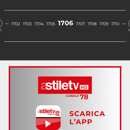
1706
…
…
1702
1703
1704
1705
1707
1708
1709
1710
C.
S
SCARICA
L’APP