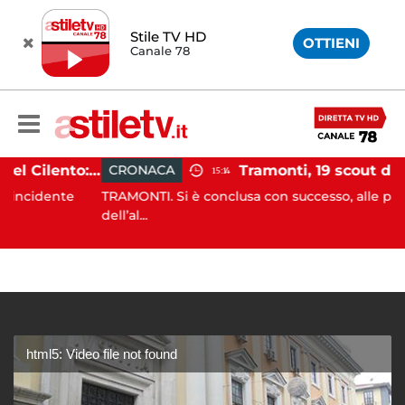
Stile TV HD
OTTIENI
Canale 78
Incidente agricolo nel Cilento: trattore si ribalta, muore 71enne
CRONACA
15:14
dente
TRAMONTI. Si è conclusa con successo, alle prime luc
dell’al...
html5: Video file not found