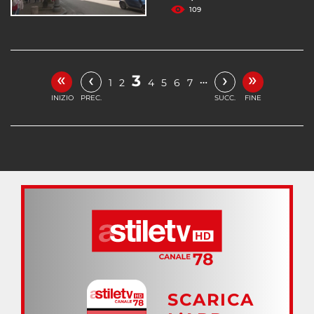
109
«
»
‹
›
3
…
1
2
4
5
6
7
INIZIO
PREC.
SUCC.
FINE
SCARICA