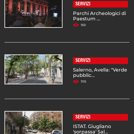
SERVIZI
Parchi Archeologici di
Paestum ...
150
SERVIZI
Salerno, Avella: "Verde
pubblic...
1115
SERVIZI
ISTAT. Giugliano
'sorpassa' Sal...