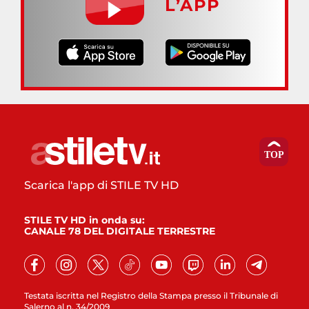
L’APP
Scarica l'app di STILE TV HD
STILE TV HD in onda su:
CANALE 78 DEL DIGITALE TERRESTRE
Testata iscritta nel Registro della Stampa presso il Tribunale di
Salerno al n. 34/2009