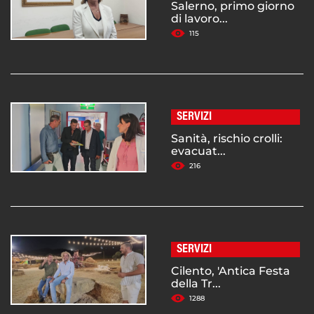
Salerno, primo giorno
di lavoro...
115
SERVIZI
Sanità, rischio crolli:
evacuat...
216
SERVIZI
Cilento, 'Antica Festa
della Tr...
1288