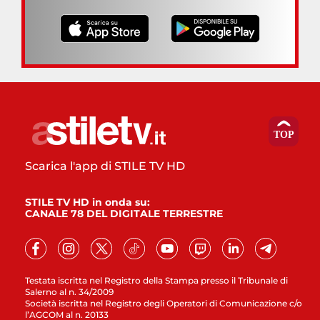
Scarica l'app di STILE TV HD
STILE TV HD in onda su:
CANALE 78 DEL DIGITALE TERRESTRE
Testata iscritta nel Registro della Stampa presso il Tribunale di
Salerno al n. 34/2009
Società iscritta nel Registro degli Operatori di Comunicazione c/o
l’AGCOM al n. 20133