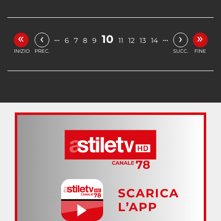
«
»
‹
›
10
…
…
6
7
8
9
11
12
13
14
INIZIO
PREC.
SUCC.
FINE
SCARICA
L’APP