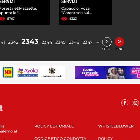
SERVIZI
SERVIZI
Forestale&Mazzette,
Capaccio, Voza:
spunta la "...
"Garantisco sul...
5767
9323
»
›
2343
…
341
2342
2344
2345
2346
2347
SUCC.
FINE
lla
POLICY EDITORIALE
WHISTLEBLOWER
Salerno al
CODICE ETICO CONDOTTA
POLICY