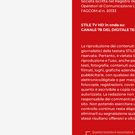
Società iscritta nel Registro de
Operatori di Comunicazione c
l’AGCOM al n. 20133
STILE TV HD in onda su:
CANALE 78 DEL DIGITALE T
La riproduzione dei contenuti
giornalistici della testata STI
riservata. Pertanto, è vietata l
riproduzione e l’uso, anche par
testi, fotografie, contenuti au
filmati, loghi, grafiche aziendal
pubblicitarie, con qualsiasi di
elettronico/digitale o per mez
fotocopie, registrazioni, cover
quanto è ascrivibile a copia n
autorizzata. La redazione non
responsabile dei commenti pr
sito. Non potendo esercitare 
controllo continuo resta dispo
eliminarli su segnalazione qual
stessi risultano offensivi e oltr