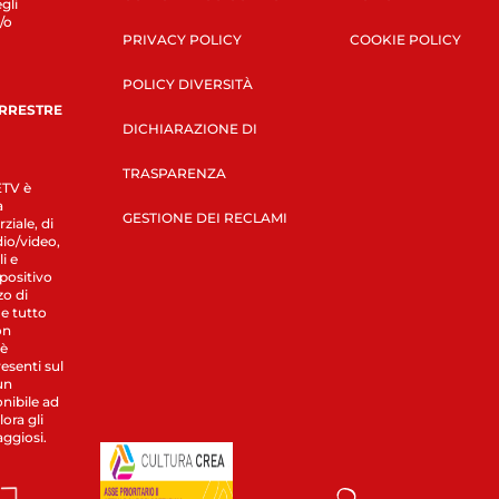
gli
/o
PRIVACY POLICY
COOKIE POLICY
POLICY DIVERSITÀ
ERRESTRE
DICHIARAZIONE DI
TRASPARENZA
LETV è
a
GESTIONE DEI RECLAMI
ziale, di
dio/video,
i e
spositivo
zo di
 e tutto
on
 è
esenti sul
un
nibile ad
ora gli
aggiosi.