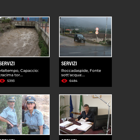
SERVIZI
SERVIZI
Maltempo, Capaccio:
Roccadaspide, Fonte
tracima tor...
sott'acqua:...
5393
6484