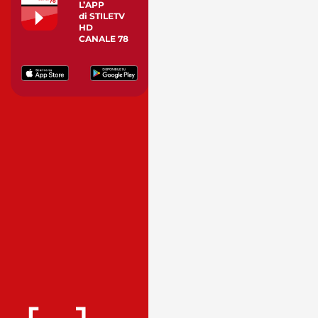
L’APP
di STILETV
HD
CANALE 78