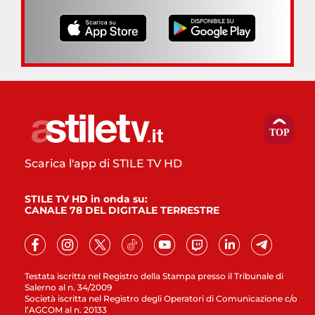
Scarica l'app di STILE TV HD
STILE TV HD in onda su:
CANALE 78 DEL DIGITALE TERRESTRE
Testata iscritta nel Registro della Stampa presso il Tribunale di
Salerno al n. 34/2009
Società iscritta nel Registro degli Operatori di Comunicazione c/o
l’AGCOM al n. 20133