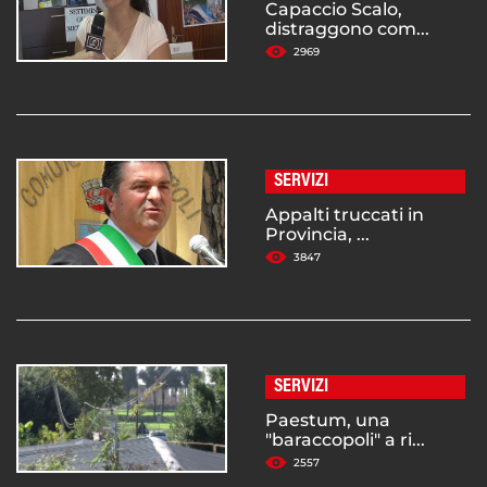
Capaccio Scalo,
distraggono com...
2969
SERVIZI
Appalti truccati in
Provincia, ...
3847
SERVIZI
Paestum, una
"baraccopoli" a ri...
2557