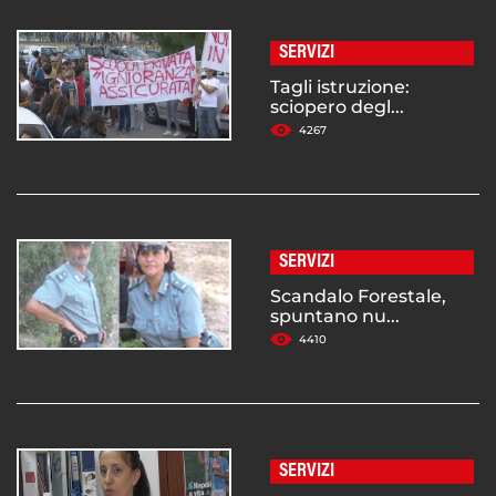
SERVIZI
Tagli istruzione:
sciopero degl...
4267
SERVIZI
Scandalo Forestale,
spuntano nu...
4410
SERVIZI