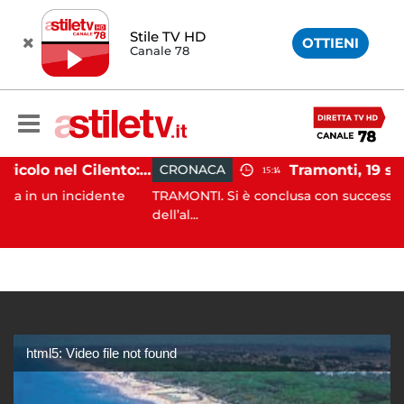
Stile TV HD
OTTIENI
Canale 78
Incidente agricolo nel Cilento: trattore si ribalta, muore 71enne
CRONACA
15:14
 incidente
TRAMONTI. Si è conclusa con successo, alle prime
dell’al...
html5: Video file not found