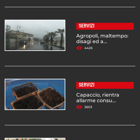
SERVIZI
Agropoli, maltempo:
disagi ed a...
4426
SERVIZI
Capaccio, rientra
allarme consu...
3603