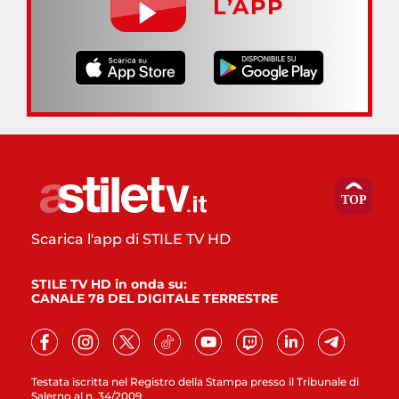
L’APP
Scarica l'app di STILE TV HD
STILE TV HD in onda su:
CANALE 78 DEL DIGITALE TERRESTRE
Testata iscritta nel Registro della Stampa presso il Tribunale di
Salerno al n. 34/2009