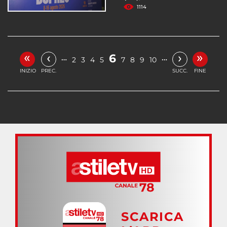
1114
«
»
‹
›
6
…
…
2
3
4
5
7
8
9
10
INIZIO
PREC.
SUCC.
FINE
SCARICA