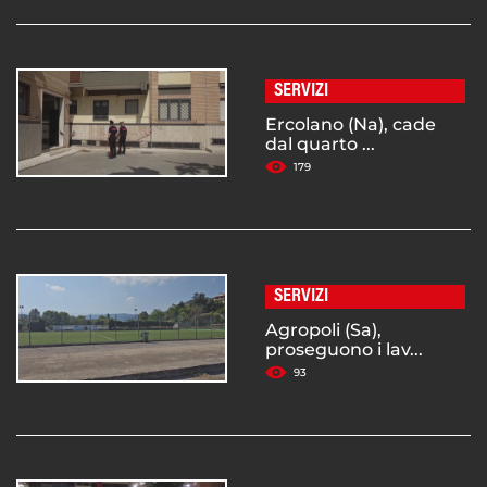
SERVIZI
Ercolano (Na), cade
dal quarto ...
179
SERVIZI
Agropoli (Sa),
proseguono i lav...
93