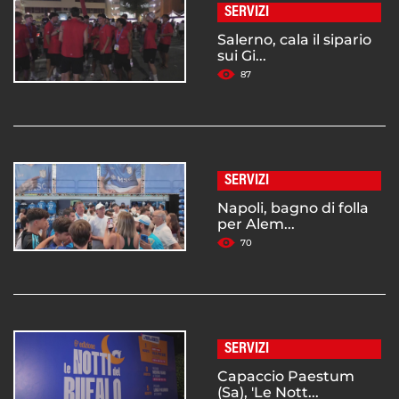
SERVIZI
Salerno, cala il sipario
sui Gi...
87
SERVIZI
Napoli, bagno di folla
per Alem...
70
SERVIZI
Capaccio Paestum
(Sa), 'Le Nott...