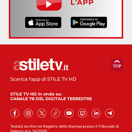
L’APP
Scarica l'app di STILE TV HD
STILE TV HD in onda su:
CANALE 78 DEL DIGITALE TERRESTRE
Testata iscritta nel Registro della Stampa presso il Tribunale di
Salerno al n. 34/2009