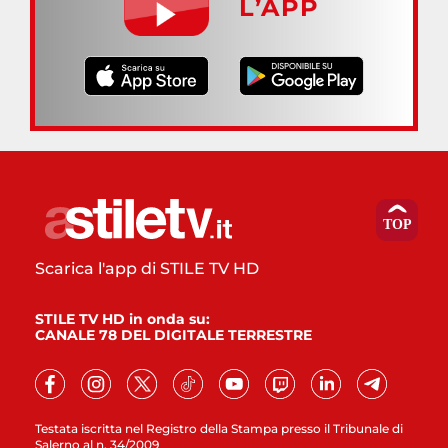
L’APP
Scarica l'app di STILE TV HD
STILE TV HD in onda su:
CANALE 78 DEL DIGITALE TERRESTRE
Testata iscritta nel Registro della Stampa presso il Tribunale di
Salerno al n. 34/2009