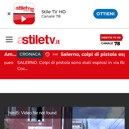
Stile TV HD
OTTIENI
Canale 78
Gozzo affonda in Costiera Amalfitana: occupanti soccorsi da altri natanti
Salerno, colpi di pistola esplosi a Pastena: paura tra
CRONACA
16:43
ueo
SALERNO. Colpi di pistola sono stati esplosi in via Rocco
Coc...
html5: Video file not found