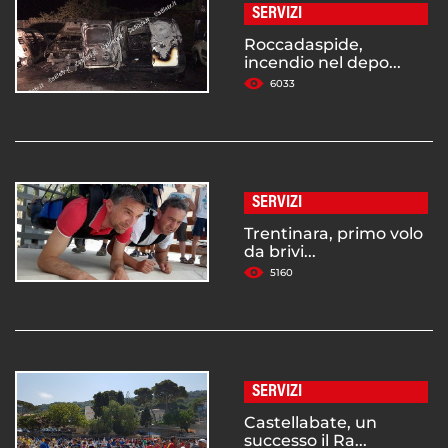
SERVIZI
Roccadaspide,
incendio nel depo...
6033
SERVIZI
Trentinara, primo volo
da brivi...
5160
SERVIZI
Castellabate, un
successo il Ra...