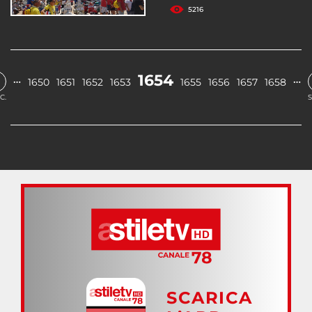
5216
1654
…
…
1650
1651
1652
1653
1655
1656
1657
1658
C.
S
SCARICA