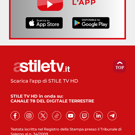
L’APP
Scarica l'app di STILE TV HD
STILE TV HD in onda su:
CANALE 78 DEL DIGITALE TERRESTRE
Testata iscritta nel Registro della Stampa presso il Tribunale di
Salerno al n. 34/2009