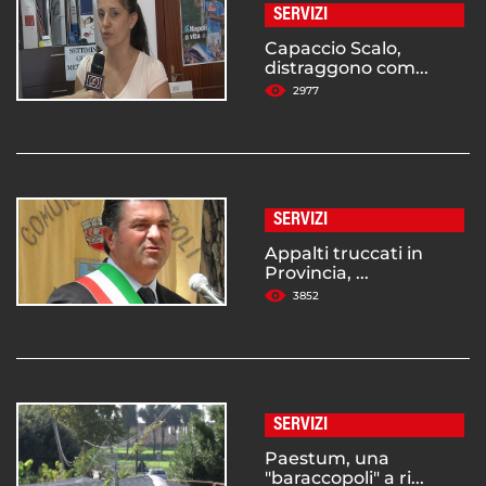
SERVIZI
Capaccio Scalo,
distraggono com...
2977
SERVIZI
Appalti truccati in
Provincia, ...
3852
SERVIZI
Paestum, una
"baraccopoli" a ri...