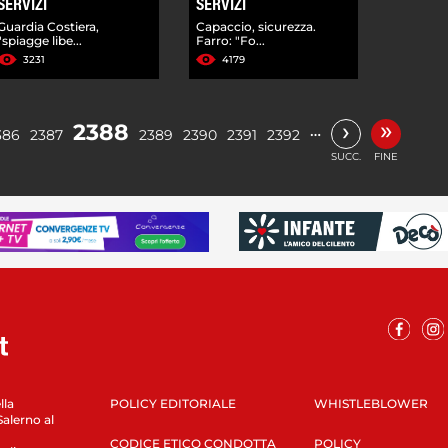
SERVIZI
SERVIZI
Guardia Costiera,
Capaccio, sicurezza.
"spiagge libe...
Farro: "Fo...
3231
4179
»
›
2388
…
386
2387
2389
2390
2391
2392
SUCC.
FINE
lla
POLICY EDITORIALE
WHISTLEBLOWER
Salerno al
CODICE ETICO CONDOTTA
POLICY