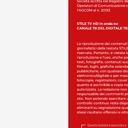
Società iscritta nel Registro de
Operatori di Comunicazione c
l’AGCOM al n. 20133
STILE TV HD in onda su:
CANALE 78 DEL DIGITALE T
La riproduzione dei contenuti
giornalistici della testata STI
riservata. Pertanto, è vietata l
riproduzione e l’uso, anche par
testi, fotografie, contenuti au
filmati, loghi, grafiche aziendal
pubblicitarie, con qualsiasi di
elettronico/digitale o per mez
fotocopie, registrazioni, cover
quanto è ascrivibile a copia n
autorizzata. La redazione non
responsabile dei commenti pr
sito. Non potendo esercitare 
controllo continuo resta dispo
eliminarli su segnalazione qual
stessi risultano offensivi e oltr