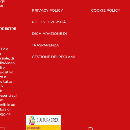
gli
/o
PRIVACY POLICY
COOKIE POLICY
POLICY DIVERSITÀ
ERRESTRE
DICHIARAZIONE DI
TRASPARENZA
LETV è
a
GESTIONE DEI RECLAMI
ziale, di
dio/video,
i e
spositivo
zo di
 e tutto
on
 è
esenti sul
un
nibile ad
ora gli
aggiosi.