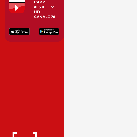
L’APP
di STILETV
HD
CANALE 78