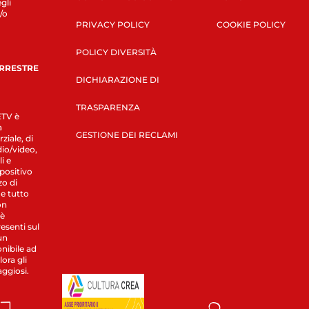
gli
/o
PRIVACY POLICY
COOKIE POLICY
POLICY DIVERSITÀ
ERRESTRE
DICHIARAZIONE DI
TRASPARENZA
LETV è
a
GESTIONE DEI RECLAMI
ziale, di
dio/video,
i e
spositivo
zo di
 e tutto
on
 è
esenti sul
un
nibile ad
ora gli
aggiosi.