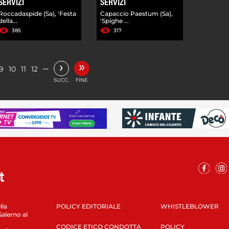
SERVIZI
SERVIZI
Roccadaspide (Sa), 'Festa
Capaccio Paestum (Sa),
della...
'Spighe ...
385
317
»
›
…
9
10
11
12
SUCC.
FINE
lla
POLICY EDITORIALE
WHISTLEBLOWER
Salerno al
CODICE ETICO CONDOTTA
POLICY