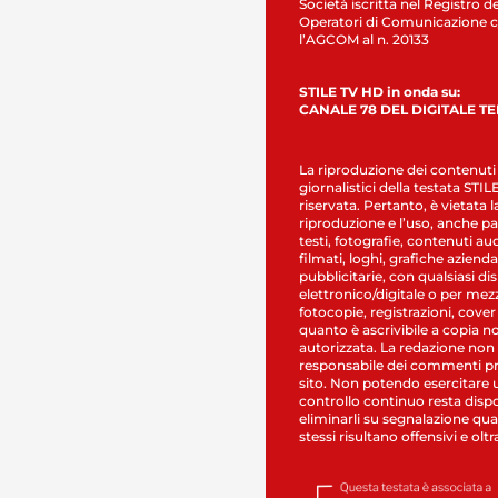
Società iscritta nel Registro de
Operatori di Comunicazione c
l’AGCOM al n. 20133
STILE TV HD in onda su:
CANALE 78 DEL DIGITALE T
La riproduzione dei contenuti
giornalistici della testata STI
riservata. Pertanto, è vietata l
riproduzione e l’uso, anche par
testi, fotografie, contenuti au
filmati, loghi, grafiche aziendal
pubblicitarie, con qualsiasi di
elettronico/digitale o per mez
fotocopie, registrazioni, cover
quanto è ascrivibile a copia n
autorizzata. La redazione non
responsabile dei commenti pr
sito. Non potendo esercitare 
controllo continuo resta dispo
eliminarli su segnalazione qual
stessi risultano offensivi e oltr