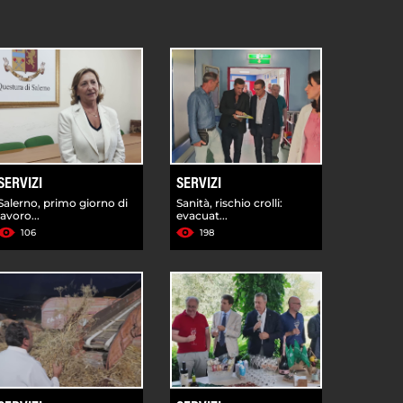
SERVIZI
SERVIZI
Salerno, primo giorno di
Sanità, rischio crolli:
lavoro...
evacuat...
106
198