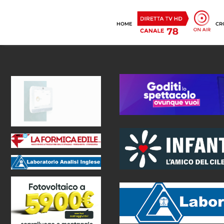
HOME
CR