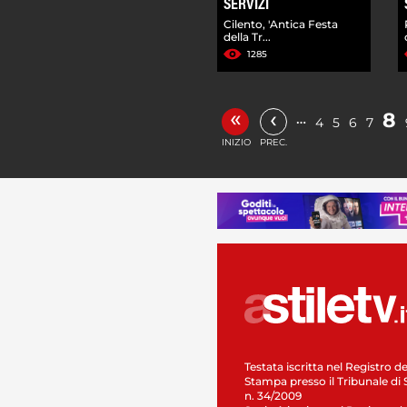
SERVIZI
Cilento, 'Antica Festa
della Tr...
1285
«
‹
8
…
4
5
6
7
INIZIO
PREC.
Testata iscritta nel Registro de
Stampa presso il Tribunale di 
n. 34/2009