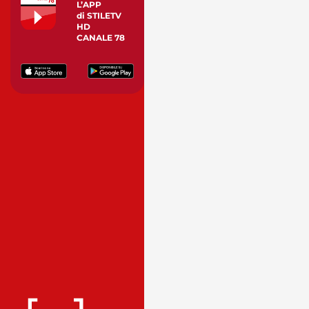
L’APP
di STILETV
HD
CANALE 78