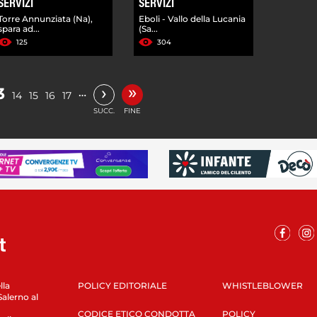
SERVIZI
SERVIZI
Torre Annunziata (Na),
Eboli - Vallo della Lucania
spara ad...
(Sa...
125
304
»
›
3
…
14
15
16
17
SUCC.
FINE
lla
POLICY EDITORIALE
WHISTLEBLOWER
Salerno al
CODICE ETICO CONDOTTA
POLICY