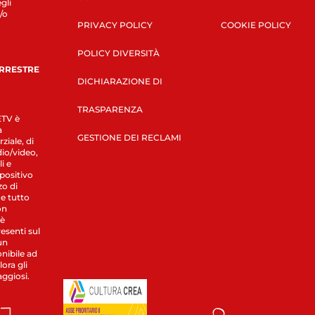
gli
/o
PRIVACY POLICY
COOKIE POLICY
POLICY DIVERSITÀ
ERRESTRE
DICHIARAZIONE DI
TRASPARENZA
LETV è
a
GESTIONE DEI RECLAMI
ziale, di
dio/video,
i e
spositivo
zo di
 e tutto
on
 è
esenti sul
un
nibile ad
ora gli
aggiosi.