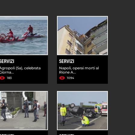
SERVIZI
SERVIZI
Agropoli (Sa), celebrata
Napoli, operai morti al
Giorna...
Rione A...
183
1094