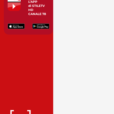
L’APP
di STILETV
HD
CANALE 78