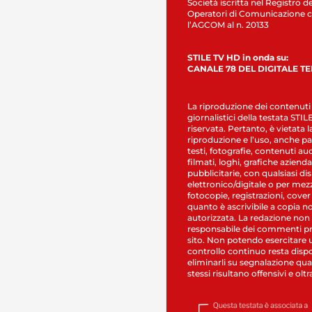
Società iscritta nel Registro de
Operatori di Comunicazione c
l’AGCOM al n. 20133
STILE TV HD in onda su:
CANALE 78 DEL DIGITALE T
La riproduzione dei contenuti
giornalistici della testata STI
riservata. Pertanto, è vietata l
riproduzione e l’uso, anche par
testi, fotografie, contenuti au
filmati, loghi, grafiche aziendal
pubblicitarie, con qualsiasi di
elettronico/digitale o per mez
fotocopie, registrazioni, cover
quanto è ascrivibile a copia n
autorizzata. La redazione non
responsabile dei commenti pr
sito. Non potendo esercitare 
controllo continuo resta dispo
eliminarli su segnalazione qual
stessi risultano offensivi e oltr