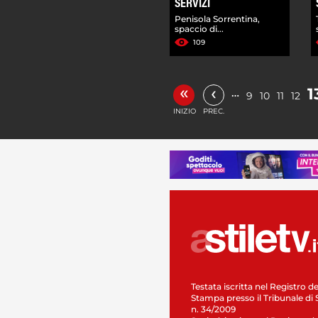
SERVIZI
Penisola Sorrentina,
spaccio di...
109
«
‹
1
…
9
10
11
12
INIZIO
PREC.
Testata iscritta nel Registro de
Stampa presso il Tribunale di 
n. 34/2009