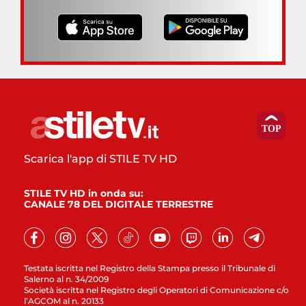
Scarica l'app di STILE TV HD
STILE TV HD in onda su:
CANALE 78 DEL DIGITALE TERRESTRE
Testata iscritta nel Registro della Stampa presso il Tribunale di
Salerno al n. 34/2009
Società iscritta nel Registro degli Operatori di Comunicazione c/o
l’AGCOM al n. 20133