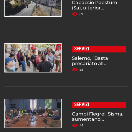
Capaccio Paestum
(Sa), ulterior...
89
SERVIZI
Salerno, "Basta
precariato all'...
58
SERVIZI
Campi Flegrei. Sisma,
aumentano...
45