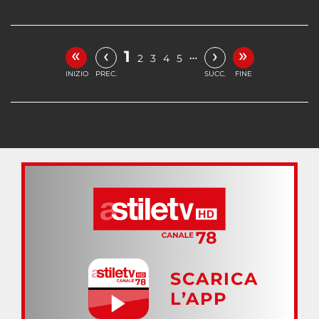
«
»
‹
›
1
…
2
3
4
5
INIZIO
PREC.
SUCC.
FINE
SCARICA
L’APP