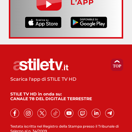
L’APP
Scarica l'app di STILE TV HD
STILE TV HD in onda su:
CANALE 78 DEL DIGITALE TERRESTRE
Testata iscritta nel Registro della Stampa presso il Tribunale di
Salerno al n. 34/2009