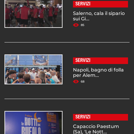
SERVIZI
Salerno, cala il sipario
sui Gi...
85
SERVIZI
Napoli, bagno di folla
per Alem...
68
SERVIZI
Capaccio Paestum
(Sa), 'Le Nott...