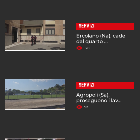
SERVIZI
Ercolano (Na), cade
dal quarto ...
178
SERVIZI
Agropoli (Sa),
proseguono i lav...
92