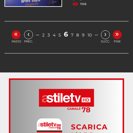
1106
«
»
‹
›
6
…
…
2
3
4
5
7
8
9
10
INIZIO
PREC.
SUCC.
FINE
SCARICA