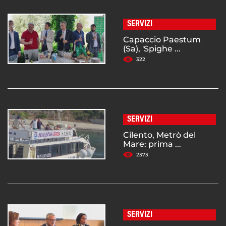
SERVIZI
Capaccio Paestum
(Sa), 'Spighe ...
322
SERVIZI
Cilento, Metrò del
Mare: prima ...
2373
SERVIZI