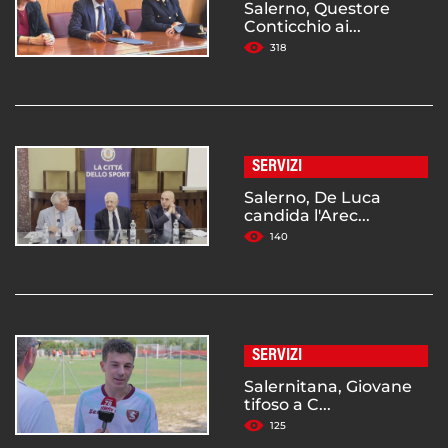
Salerno, Questore
Conticchio ai...
318
SERVIZI
Salerno, De Luca
candida l'Arec...
140
SERVIZI
Salernitana, Giovane
tifoso a C...
125