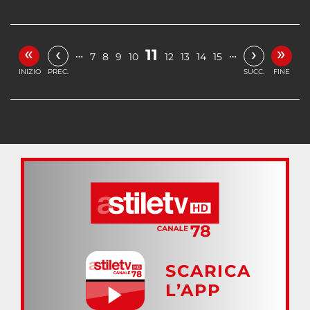
«
»
‹
›
11
…
…
7
8
9
10
12
13
14
15
INIZIO
PREC.
SUCC.
FINE
SCARICA
L’APP