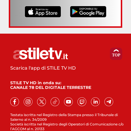
Scarica l'app di STILE TV HD
STILE TV HD in onda su:
CANALE 78 DEL DIGITALE TERRESTRE
Testata iscritta nel Registro della Stampa presso il Tribunale di
Salerno al n. 34/2009
Società iscritta nel Registro degli Operatori di Comunicazione c/o
l’AGCOM al n. 20133