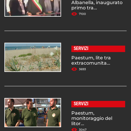
Albanella, inaugurato
primo tra...
7100
SERVIZI
Paestum, lite tra
extracomunita...
3693
SERVIZI
Paestum,
monitoraggio del
litor...
3047