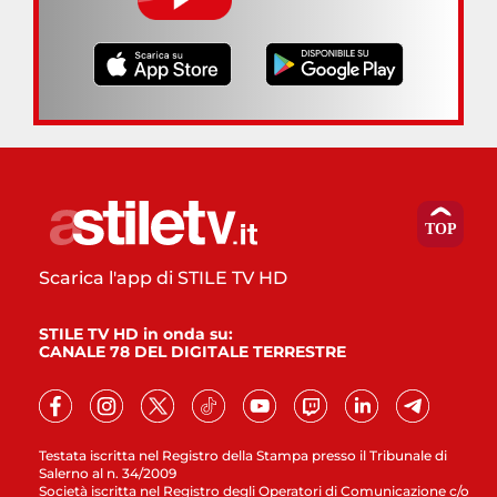
Scarica l'app di STILE TV HD
STILE TV HD in onda su:
CANALE 78 DEL DIGITALE TERRESTRE
Testata iscritta nel Registro della Stampa presso il Tribunale di
Salerno al n. 34/2009
Società iscritta nel Registro degli Operatori di Comunicazione c/o