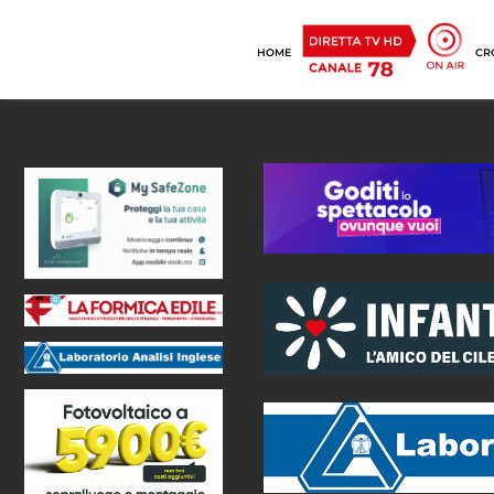
HOME
CR