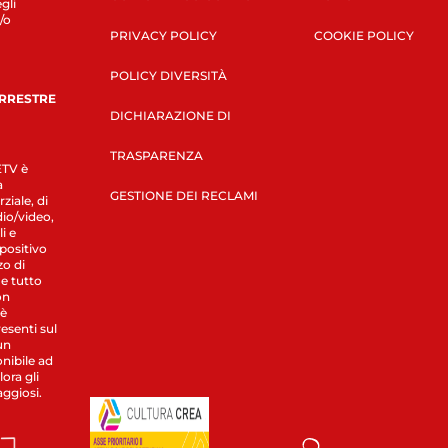
gli
/o
PRIVACY POLICY
COOKIE POLICY
POLICY DIVERSITÀ
ERRESTRE
DICHIARAZIONE DI
TRASPARENZA
LETV è
a
GESTIONE DEI RECLAMI
ziale, di
dio/video,
i e
spositivo
zo di
 e tutto
on
 è
esenti sul
un
nibile ad
ora gli
aggiosi.