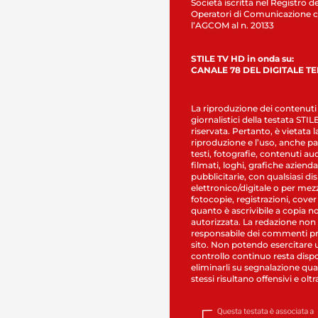
Società iscritta nel Registro de
Operatori di Comunicazione c
l’AGCOM al n. 20133
STILE TV HD in onda su:
CANALE 78 DEL DIGITALE T
La riproduzione dei contenuti
giornalistici della testata STI
riservata. Pertanto, è vietata l
riproduzione e l’uso, anche par
testi, fotografie, contenuti au
filmati, loghi, grafiche aziendal
pubblicitarie, con qualsiasi di
elettronico/digitale o per mez
fotocopie, registrazioni, cover
quanto è ascrivibile a copia n
autorizzata. La redazione non
responsabile dei commenti pr
sito. Non potendo esercitare 
controllo continuo resta dispo
eliminarli su segnalazione qual
stessi risultano offensivi e oltr