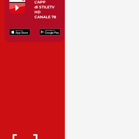
L’APP
di STILETV
HD
CANALE 78