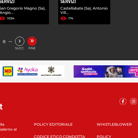
SERVIZI
SERVIZI
San Gregorio Magno (Sa),
Castellabate (Sa), Antonio
'Angio...
Vill...
1094
174
»
›
…
8
SUCC.
FINE
lla
POLICY EDITORIALE
WHISTLEBLOWER
Salerno al
CODICE ETICO CONDOTTA
POLICY