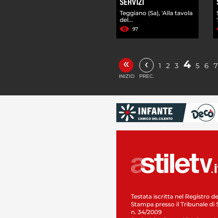
SERVIZI
Teggiano (Sa), 'Alla tavola
del...
97
«
‹
4
1
2
3
5
6
7
INIZIO
PREC.
Testata iscritta nel Registro de
Stampa presso il Tribunale di 
n. 34/2009