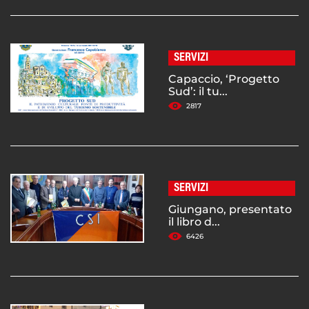
SERVIZI
Capaccio, ‘Progetto
Sud’: il tu...
2817
SERVIZI
Giungano, presentato
il libro d...
6426