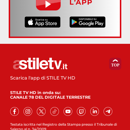
L’APP
Scarica l'app di STILE TV HD
STILE TV HD in onda su:
CANALE 78 DEL DIGITALE TERRESTRE
Testata iscritta nel Registro della Stampa presso il Tribunale di
Salerno al n. 34/2009