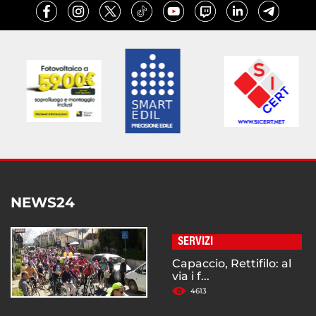
NEWS24
SERVIZI
Capaccio, Rettifilo: al
via i f...
4613