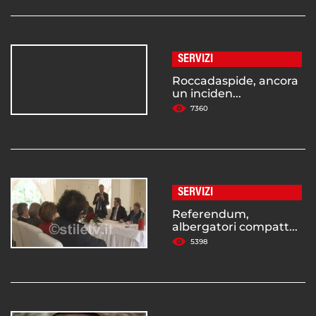
SERVIZI
Roccadaspide, ancora
un inciden...
7360
SERVIZI
Referendum,
albergatori compatt...
5398