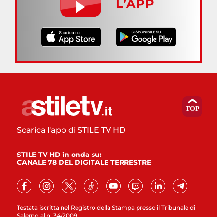
L’APP
Scarica l'app di STILE TV HD
STILE TV HD in onda su:
CANALE 78 DEL DIGITALE TERRESTRE
Testata iscritta nel Registro della Stampa presso il Tribunale di
Salerno al n. 34/2009