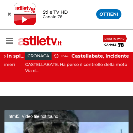
Stile TV HD
OTTIENI
Canale 78
Ischia, pusher sorpreso in spiaggia da carabinieri in Vespa
CRONACA
05:42
ri
CASTELLABATE. Ha perso il controllo della moto lungo l
Via d...
html5: Video file not found