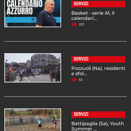
SERVIZI
Basket - serie A1, il
calendari...
227
SERVIZI
Pozzuoli (Na), residenti
e sfol...
52
SERVIZI
Battipaglia (Sa), Youth
Summer ...