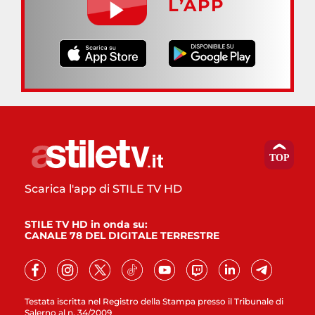
L’APP
Scarica l'app di STILE TV HD
STILE TV HD in onda su:
CANALE 78 DEL DIGITALE TERRESTRE
Testata iscritta nel Registro della Stampa presso il Tribunale di
Salerno al n. 34/2009