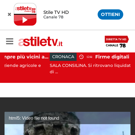
Stile TV HD
OTTIENI
Canale 78
Cinghiali sempre più vicini all'uomo: nel Cilento una famigliola arriva fino alla spiaggia
CRONACA
12:41
gricole e
SALA CONSILINA. Si ritrovano liquidatori e ammin
di ...
html5: Video file not found