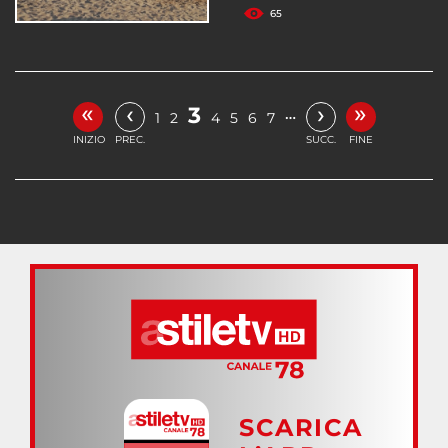
65
«
»
‹
›
3
…
1
2
4
5
6
7
INIZIO
PREC.
SUCC.
FINE
SCARICA