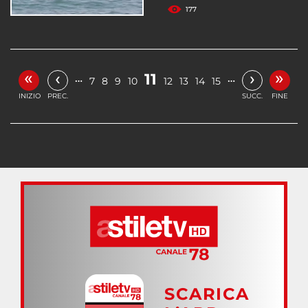
177
«
»
‹
›
11
…
…
7
8
9
10
12
13
14
15
INIZIO
PREC.
SUCC.
FINE
SCARICA