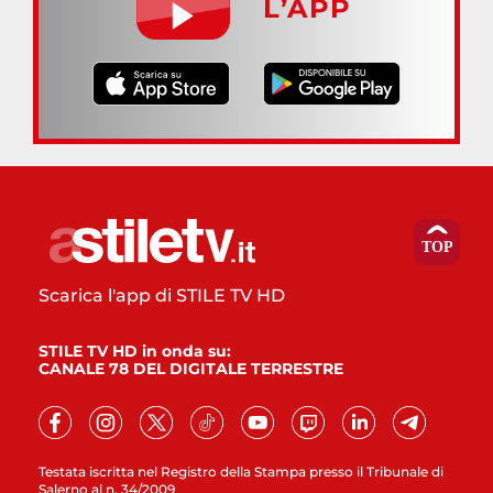
L’APP
Scarica l'app di STILE TV HD
STILE TV HD in onda su:
CANALE 78 DEL DIGITALE TERRESTRE
Testata iscritta nel Registro della Stampa presso il Tribunale di
Salerno al n. 34/2009