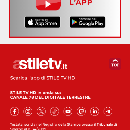
L’APP
Scarica l'app di STILE TV HD
STILE TV HD in onda su:
CANALE 78 DEL DIGITALE TERRESTRE
Testata iscritta nel Registro della Stampa presso il Tribunale di
Salerno al n. 34/2009